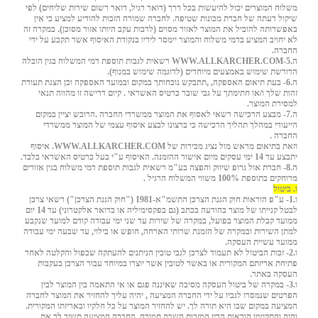
משלוח המוצרים יכול להיעשות בכל דרך (דואר רגיל, דואר רשום שירות שליחים) לפי
שיקול דעתה של חברת מכונות שטיפה. לחברה שמורה הזכות להודיע למציע כי אין
באפשרותה להוביל את המוצר לאזור מסוים (לרבות עקב היותו אזור מסוכן). במקרה זה
לא יחויב המציע בדמי משלוח והמוצר יימסר לידיו בנקודת האיסוף אשר תקבע על ידי
החברה.
ה.5-
WWW.ALLKARCHER.COM
רשאית לגבות תוספת דמי המשלוח בגין הובלה
הדורשת שימוש באמצעים מיוחדים (לדוגמה שימוש במנוף).
ה.6- בעת תיאום האספקה, ,תתבקש נוכחותך במקום ובמועד האספקה וכן הצגת תעודת
זהות שלך ו/או חתימתך על גבי שובר כרטיס האשראי . קיום דרישה זו מהווה תנאי
למסירת המוצר.
ה.7- מבצע הרכישה רשאי לאסוף את המוצר ממשרדי החברה .הרוכש יציין במקום
הייעודי במהלך תהליך הרכישה כי ברצונו לבצע איסוף עצמי של המוצר ממשרדי
החברה .
וזאת בתיאום מראש מול נציג מכירות של
WWW.ALLKARCHER.COM
. איסוף
יתבצע עד 14 ימי עסקים מיום אישור ההזמנה. האיסוף ע"י בעל כרטיס האשראי בלבד.
ה.8- חברת אול גרופ שיווק והפצה בע"מ רשאית לגבות תוספת דמי משלוח בגין אזורים
מרוחקים בתוספת 100% משווי המשלוח הרגיל .
ו. ביטול
ו.1- ע"פ הוראות חוק הגנת הצרכן התשמ"א-1981 ("חוק הגנת הצרכן") רשאי צרכן
לבטל קנייתו של מוצר בהודעה בכתב (גם בפקסימיליה או בדואר אלקטרוני) עד 14 יום
ממועד קבלת המוצר בפועל, במקרה של שירות עד שני ימי עבודה קודם למועד שנקבע
למתן השירות ובמקרה של הזמנת שרותי הארחה, חופש או בילוי, עד שבעה ימי עבודה
ממועד עשיית העסקה.
ו.2- זכות הביטול לא תעמוד לצרכן לגבי טובין הניתנים להעתקה שכפול והקלטה לאחר
פתיחת אריזתם המקורית או באשר לטובין אשר יוצרו במיוחד עבור הצרכן בעקבות
העסקה באתר.
ו.3- במקרה של ביטול העסקה מסיבה שאיננה פגם או אי התאמה בין המוצר לבין
הפרטים שנמסרו לגביו על ידי החברה המציעה , יהיה עליך להחזיר את המוצר לחברה
המציעה במקום שבו היא תורה לך. יש להחזיר המוצר על כל חלקיו ובאריזתו המקורית.
והיה והתקיימו הוראות הדין המזכות השבת תמורה, החברה המציעה תשיב לך את