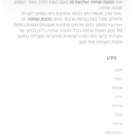
אתר
מכונות שטיפה
All Karcher
הוקם בשנת 2009 כאתר המספק
מכונות שטיפה,
שואבי אבק
,
מכשירי ניקוי בקיטור ופתרונות ניקוי נוספים לחברות
וליחידים, ופועל כעת בפריסה ארצית. האתר
מכונות שטיפה
All-
Karcher
מתמקד במתן שירותים ופתרונות מקצועיים ומגוונים בתחום
ציוד נקיון, מכונות שטיפה בכלל
ומכונות שטיפה בלחץ
בפרט, של
היצרנית קרשר
KARCHER-
הגרמנית, מהחברות המובילות בתחום
מכונות השטיפה וציוד נקיון
מידע
תקנון
האתר
אבטחת
מידע
מדיניות
הגנת
פרטיות
МАШИНЫ