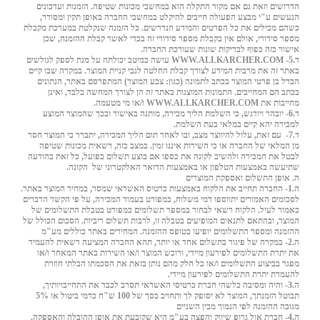
הדרושים וזאת גם אם מקור התקלה הוא במחשבי מכונות שטיפה. הזמנות ועדכונים
הנעשים ע"י מבצע הפעולה חייבים להיקלט במחשבי החברה באופן תקין ומסודר,
כשהם מכילים את כל הפרטים והמידע הנדרשים. כל הזמנה שנקלטת במערכת מקבלת
מספר סידורי, אולם אין בקבלת מספר סידורי זה בכדי לאשר קבלת ההזמנה, שכן
אישור כזה כפוף לבדיקות שונות שעורכת החברה.
ד.5-
WWW.ALLKARCHER.COM
עושה כמיטב יכולתה על מנת לספק לגולשים
באתר זה את מרבית המידע לצורך קבלת החלטה לגבי קניית המוצר. במקרה שבו קיים
הבדל בן פרטי המוצר בכתב לתמונה (כגון: צבע המוצר) המתפרסם באתר, הנתונים
בכתב הם המחייבים. התמונות המוצגות באתר זה הן לצורך המחשה בלבד, ואינן
מחייבות את
WWW.ALLKARCHER.COM
ו/או מי מטעמה.
ד.6- יובהר ויודגש, כי השלמת הליך מכירה, מותנה באישור ובכך שהמוצר המוצע
למכירה יהא קיים במלאי בעת השלמת.
ד.7-
עם זאת, עלול להיווצר מצב, ובו לאחר תום הליך המכירה, יתברר כי המוצר חסר
מן המלאי של החברה או כי השירות איננו זמין. במצב כזה, רשאית מכונות שטיפה
לבטל את המכירה ולהשיב לקונה את כספו אם בוצע תשלום בפועל, כל זאת בהודעה
שתיעשה באמצעות הטלפון או באמצעות הדואר האלקטרוני של
הקונה.
ה. אופן התשלום ואספקת המוצרים
ה
.1-
החברה
תחייב
את
הלקוח
באמצעות
כרטיס
האשראי
שמסר
,
במחיר
המוצר
באתר
.
לסכומים
האמורים
יתווספו
דמי
משלוח
,
כמפורט
בעמוד
המכירה
,
על
פי
הקשר
הדברים
כאמור
לעיל
.
הלקוח
רשאי
לבחור
במספר
תשלומים
כמפורט
בטבלת
התשלומים
של
המוצר
,
ובהתאם
לתנאים
המופיעים
בטבלה
זו
,
לרבות
תשלום
ריביות
.
הסכום
הכולל
של
ההזמנה
ומספר
התשלומים
יופיעו
בטופס
ההזמנה
.
המחירים
באתר
כוללים
מע
"
מ
ה.2- במקרה של פיגור בתשלום אחד או יותר, תהא החברה המציעה רשאית להעמיד
את יתרת התשלומים לפירעון מיידי, ורוכש המוצר ו/או השירות באתר המאחר ו/או
מפגר בביצוע התשלומים ו/או כל חלק מהם נותן בזאת את הסכמתו הבלתי חוזרת
להעמדת יתרת התשלומים לפירעון מיידי.
ה.3- והיה ומסיבה כלשהי חברת כרטיסי האשראי תסרב לכבד את התחייבויותיך,
תבוטל הזמנתך, המוצר לא יסופק לך ותחויב בסך של 100 ש"ח כדמי ביטול או 5%
מגובה ההזמנה לפי הנמוך מבין השניים
ה.4- חברת אול גרופ שיווק והפצה בע"מ היא שקובעת את אופן ההובלה והאספקה.