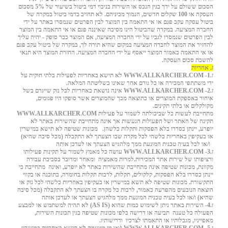
הסכום ששולם על ידך בגין הנכס או השירות בניכוי דמי ביטול בשיעור של 5% מסכום
העסקה או 100 שקלים חדשים, הנמוך מביניהם. לא תחויב בדמי ביטול במקרה של
ביטול עסקה עקב פגם או אי התאמה בין המוצר לבין הפרטים שנמסרו באתר על ידי
החברה המציעה. במקרה שהביטול הינו מסיבה שאיננה פגם או אי התאמה בין המוצר
לבין הפרטים שנמסרו לגביו על ידי החברה המציעה, אם המוצר כבר סופק - יהיה עליך
להחזיר את המוצר לחברה המציעה במקום שהיא תורה לך, במקרה של ביטול עקב פגם
או אי התאמה כאמור המוצר ייאסף על ידי החברה המציעה. החזרת המוצר היא תנאי
להשבת סכום העסקה.
ז. אחריות
ז.1-
WWW.ALLKARCHER.COM
לא תישא באחריות לפעילות בלתי חוקית על
ידי משתתפי המכירה או כל גורם אחר שאינו בשליטתה המלאה.
ז.2-
WWW.ALLKARCHER.COM
אינה נושאת באחריות לכל נזק שייגרם בשל
איחור באספקת המוצרים או כתוצאה מכך שהמוצרים אשר סופקו היו פגומים,
מקולקלים או בלתי תקינים.
מתחייבת לעשות כל שביכולתה לשמור על פעילות
WWW.ALLKARCHER.COM
תקינה של האתר ושל הפעולות הנעשות אך אינה מתחייבת שהשירות באתר לא
יופרע, יינתן כסדרו בלא הפסקות ותקלות כלשהן.
מכונות
שטיפה
לא
תישא
במישרין
או
בעקיפין
באחריות
כלשהי
לכל
מקרה
שבו
הצעתך
לא
התקבלה
(
מכל
סיבה
שהיא
)
ו
/
או
לכל
בעיה
טכנית
המונעת
ממך
מלהגיש
הצעתך
או
לעדכן
אותה
ז.3-
WWW.ALLKARCHER.COM
עושה כל מאמץ לשמור על תקינות פעילותו
ורציפותו של שירות אתר המכירות.למרות מאמציה ומאחר ומדובר בסביבת עבודה
מקוונת, מכונות שטיפה אינה מתחייבת שהשירות באתר לא יופרע, ואינה מתחייבת כי
יינתן כסדרו בלא הפסקות, קלקולים, תקלות, לרבות תקלות בחומרה, בתוכנה או בקווי
התקשורת. מכונות שטיפה לא תשא במישרין או בעקיפין באחריות כלשהי לכל נזק או
הוצאה הנובעים מהפרעה כאמור, לרבות כל מקרה בו הצעתך לא התקבלה (מכל סיבה
שהיא) ו/או לכל בעיה טכנית המונעת ממך מלהגיש הצעתך או לעדכן אותה
ז.4- השירות באתר ניתן לשימוש כמות שהוא (
AS IS
) לא תהיה למשתמש או למבצע
הפעולה כל טענה תביעה או דרישה כלפי מכונות שטיפה בגין תכונות השירות,
מאפייניו, מגבלותיו או התאמתו לצרכיו ודרישותיו.