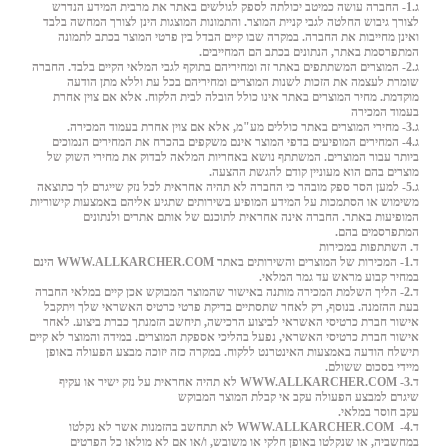
ג.1- החברה עושה כמיטב יכולתה לספק לגולשים באתר את מרבית המידע הנדרש
לצורך גיבוש החלטה לגבי קניית המוצר. והתמונות המוצגות הינן לצורך המחשה בלבד
ואינן מחייבות את החברה. במקרה שבו קיים הבדל בין פרטי המוצר בכתב לתמונה
המתפרסמת באתר, הנתונים בכתב הם המחייבים.
ג.2- המוצרים המשתתפים באתר זה ומחיריהם בתוקף לגבי המלאי הקיים בלבד. החברה
שומרת לעצמה את הזכות לשנות המוצרים ומחיריהם בכל עת וללא מתן הודעה
מוקדמת. מחיר המוצרים באתר אינו כולל הובלה לבית הלקוח. אלא אם צוין אחרת
בעמוד המכירה
ג.3- מחירי המוצרים באתר כוללים מע"מ, אלא אם צוין אחרת בעמוד המכירה.
ג.4- המחירים המופיעים בדפי המוצר אינם משקפים בהכרח את המחירים הנמוכים
ביותר עבור המוצרים. המשתתף נושא באחריות המלאה לבדוק את מחירי השוק של
מוצרים בהם הוא מעוניין קודם להגשת ההצעה.
ג.5- למען הסר ספק מובהר כי החברה לא תהיה אחראית לכל נזק שייגרם לך כתוצאה
משימוש או הסתמכות על המידע המופיע בשירותים שתגיע אליהם באמצעות קישוריות
המופיעות באתר. החברה אינה אחראית לתוכנם של אותם אתרים ולנתונים
המתפרסמים בהם.
ד. השתתפות במכירות
ד.1- המכירות של המוצרים והשירותים באתר
WWW.ALLKARCHER.COM
הינם
במחיר קבוע מראש עד גמר המלאי.
ד.2- הליך השלמת המכירה מותנה באישור שהמוצר המבוקש אכן קיים במלאי החברה
בעת ההזמנה. בנוסף, רק לאחר שתסתיים בדיקת פרטי כרטיס האשראי שלך ויתקבל
אישור חברת כרטיסי האשראי לביצוע הרכישה, תיחשב הזמנתך כברת ביצוע. לאחר
אישור חברת כרטיסי האשראי, נפעל בהליכי אספקת המוצרים. במידה והמוצר לא קיים
תישלח הודעה באמצעות האינטרנט ללקוח. במקרה כזה יזוכה מבצע הפעולה באופן
מיידי בסכום ששולם.
ד.3-
WWW.ALLKARCHER.COM
לא תהיה אחראית על נזק ישיר או עקיף
שיגרם למבצע הפעולה עקב אי קבלת המוצר המבוקש
עקב חוסר במלאי.
ד.4-
WWW.ALLKARCHER.COM
לא תתחשב בהזמנות אשר לא נקלטו
במחשביה, או שנקלטו באופן חלקי או משובש, ו/או אם לא מולאו כל הפרטים