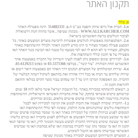
תקנון האתר
א. כללי
א.1- חברת אול גרופ שיווק והפצה בע"מ ח.פ. 514882331 הינה מפעילת האתר
WWW.ALLKARCHER.COM
- מכונות שטיפה , אשר מהווה חנות וירטואלית
לציבור הגולשים ברשת האינטרנט בישראל.
א.2- הפלטפורמה מאפשרת לגולשים אפשרות לרכישת מוצרים המוצעים באתר. כל
המבצע פעולה כאמור מצהיר כי הינו מודע לתקנון האתר ולכללי ההשתתפות באתר
מקבלם, ומצהיר כי לא תהא לו ו/או למי מטעמו כל טענה ו/או תביעה כנגד האתר ו/או
מפעיליו על פי תקנון וכללי השתתפות אלו.
א.3- לבירורים שונים ונוספים ניתן לפנות לנציגי השירות של החברה באמצעות אתר
האינטרנט תחת הכותרת "צור קשר", בטלפון 03-5375366 או בפקס 03-6129213.
א.4- שירות המשלוחים של המוצרים הנקנים דרך האתר הם באמצעות דואר רשום או
שירות שליחים עד הבית או בכל דרך אחרת זאת בהתאם לשיקול דעתה הבלעדי של
החברה. זמן האספקה המרבי הינו עד 7 ימי עסקים עבור מוצר הקיים במלאי והתאם
להוראות תקנון זה .
ב. רשאים להשתתף במכירות באתר- כל תושב/ת ישראל אשר מלאו לו/ה 18 שנים
וברשותם כרטיס אשראי בתוקף, של אחת מחברות האשראי הישראליות. ההשתתפות
מותנית בהרשמה לאתר ומסירת פרטים אישיים מלאים, נכונים ומדויקים.
ב.1- החברה שומרת לעצמה את הזכות למנוע את הגישה למכירות ו/או לבטל
השתתפות גולשים שהתנהגותם אינה הולמת, שאינה לפי כללי ההשתתפות ו/או
המנסים לפגוע בניהולן התקין של המכירות באתר ו/או מי שמסר במתכוון פרטים שגויים
ו/או מי שביצע מעשה או מחדל הפוגעים או העלולים לפגוע בחברה ו/או בגורם כלשהו
ו/או מי שעשה שימוש בשירותי החברה לביצוע מעשה המנוגד לדין, ו/או מי שהפר תנאי
תקנון זה ו/או מי שמסר נתון שגוי לחברה במתכוון ו/או שלא במתכוון ו/או מי שכרטיס
האשראי שברשותו נחסם או הוגבל לשימוש.
ג. המוצרים והשירותים המוצעים למכירה באתר מכונות שטיפה