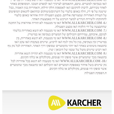
ז.5-
WWW.ALLKARCHER.COM
ו/או מי מטעמה לא תישא באחריות במישרין
ו/או בעקיפין למוצרים. טיבם, התאמתם לצרכיך ו/או למפרט הטכני. המסופקים באתר
לאחר מכירתם, לרבות לתיקונם ו/או לאספקת חלקי חילוף, והאחריות בגין האמור, ככל
שישנה על פי דין, חלה באופן בלעדי על היצרנים/משווקים ובהתאם לתנאים המופיעים
על תעודת האחריות שמצורפת אליהם. מבצע הפעולה יהיה אחראי באופן בלעדי
לתחזוקתו ולשירות הנדרש למוצר הנרכש על ידו באמצעות האתר.
ז.6-
WWW.ALLKARCHER.COM
ו/או מי מטעמה לא תהייה אחראית על התקנה
שהתבצעה על ידי הלקוח ו/או מבצע הפעולה.
ז.7-
WWW.ALLKARCHER.COM
ו/או מי מטעמה לא תשא באחריות כלשהי
לטיבם, איכותם, עמידותם ותכולתם של המוצרים בעקיפין או במישרין.
ז.8-
WWW.ALLKARCHER.COM
ו/או מי מטעמה, לא תשא באחריות, בין
במישרין ובין בעקיפין, בגין כל נזקי לגוף ו/או לרכוש, שייגרם בעקבות ו/או עקב ו/או
כתוצאה משימוש באחד ו/או יותר מהמוצרים שסופקו דרך האתר. האחריות לכל נזק גוף
ו/או רכוש שייגרם מוטל על שכמו של היבואן / יצרן.
ז.9-
WWW.ALLKARCHER.COM
ו/או מי מטעמה ולא תהייה תשא אחריות
כתוצאה מכך שהמוצרים אשר סופקו היו פגומים, מקולקלים או בלתי תקינים.
ז.10-
WWW.ALLKARCHER.COM
ו/או מי מטעמה לא תשא בכל אחריות לכל
נזק שייגרם בשל איחור באספקת המוצרים ו/או הובלתם ו/או כתוצאה מכך שהמוצרים
אשר סופקו היו פגומים, מקולקלים או בלתי תקינים.
ח.הפסקת הפעילות